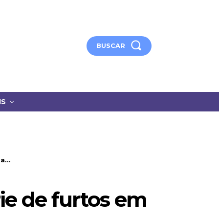
BUSCAR
IS
...
e de furtos em