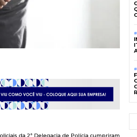
#
#
O
policiais da 2ª Delegacia de Polícia cumpriram