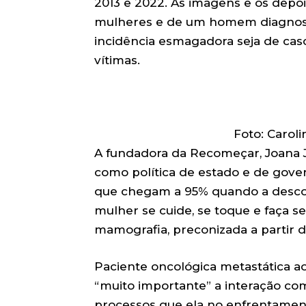
2013 e 2022. As imagens e os depo
mulheres e de um homem diagnos
incidência esmagadora seja de ca
vítimas.
Foto: Carol
A fundadora da Recomeçar, Joana 
como política de estado e de gover
que chegam a 95% quando a descobe
mulher se cuide, se toque e faça 
mamografia, preconizada a partir d
Paciente oncológica metastática a
“muito importante” a interação c
processos que ela no enfrentament