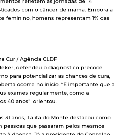
imentos refletem as jornadas de 14
ticados com o câncer de mama. Embora a
sos feminino, homens representam 1% das
ina Curi/ Agência CLDF
Jeker, defendeu o diagnóstico precoce
no para potencializar as chances de cura,
rta ocorre no início. “É importante que a
seus exames regularmente, como a
os 40 anos”, orientou.
os 31 anos, Talita do Monte destacou como
om pessoas que passaram pelos mesmos
o à doença. Já a presidente do Conselho