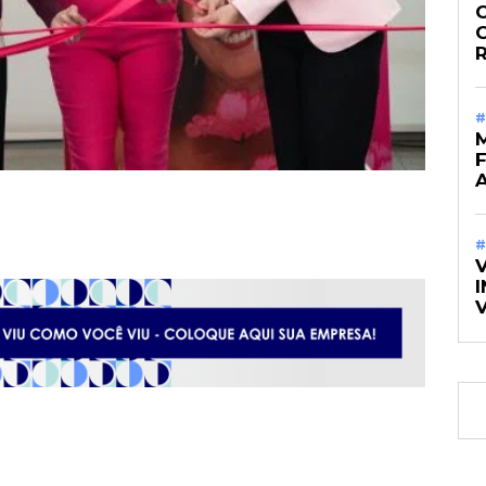
O
#
M
#
I