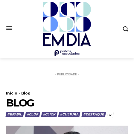
- PUBLICIDADE -
Início
Blog
BLOG
#BRASIL
#CLDF
#CLICK
#CULTURA
#DESTAQUE