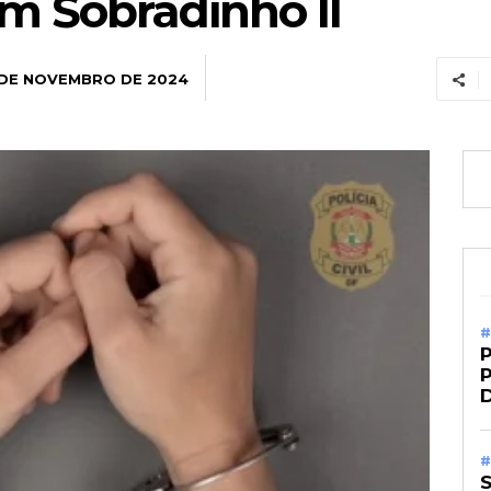
m Sobradinho II
 DE NOVEMBRO DE 2024
#
P
#