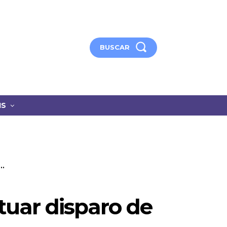
BUSCAR
IS
..
uar disparo de