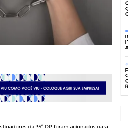
#
#
O
vestigadores da 35ª DP foram acionados para