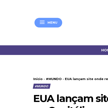
MENU
HO
Início
#MUNDO
EUA lançam site onde r
#MUNDO
EUA lançam sit