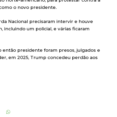
so norte-americano, para protestar contra a
 como o novo presidente.
arda Nacional precisaram intervir e houve
incluindo um policial, e várias ficaram
o então presidente foram presos, julgados e
der, em 2025, Trump concedeu perdão aos