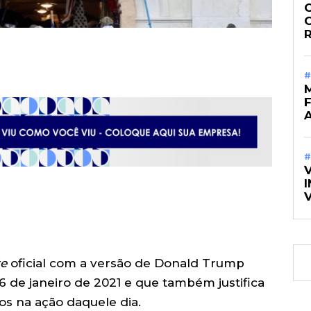
O
#
M
#
I
te
oficial com a versão de Donald Trump
 6 de janeiro de 2021 e que também justifica
os na ação daquele dia.