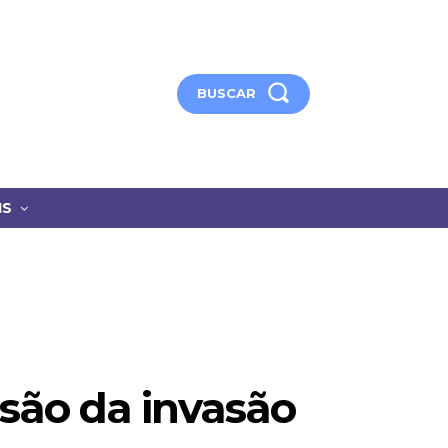
BUSCAR
IS
são da invasão