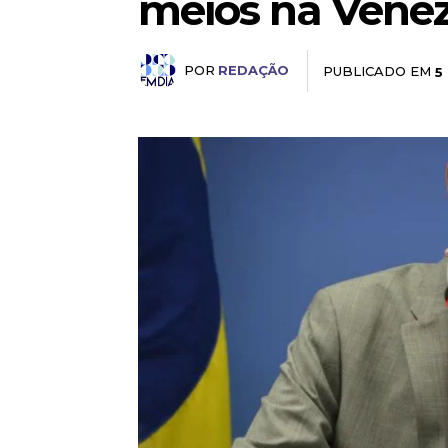
meios na Vene
POR
REDAÇÃO
PUBLICADO EM
5