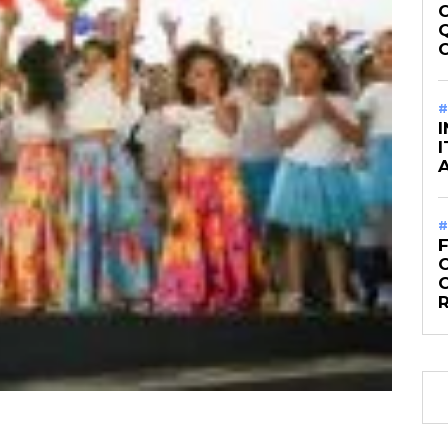
#
#
O