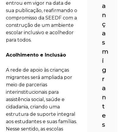
entrou em vigor na data de
a
sua publicação, reafirmando o
n
compromisso da SEEDF com a
ç
construção de um ambiente
a
escolar inclusivo e acolhedor
para todos.
s
m
Acolhimento e Inclusão
i
g
A rede de apoio às crianças
migrantes será ampliada por
r
meio de parcerias
a
interinstitucionais para
n
assistência social, saúde e
t
cidadania, criando uma
estrutura de suporte integral
e
aos estudantes e suas famílias.
s
Nesse sentido, as escolas