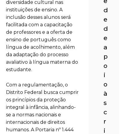
e
diversidade cultural nas
d
instituições de ensino. A
inclusão desses alunos será
e
facilitada com a capacitação
d
de professores e a oferta de
e
ensino de português como
a
língua de acolhimento, além
da adaptação do processo
p
avaliativo à língua materna do
o
estudante.
i
o
Com a regulamentação, o
Distrito Federal busca cumprir
à
os princípios da proteção
s
integral à infância, alinhando-
c
se a normas nacionais e
r
internacionais de direitos
humanos. A Portaria nº 1.444
i