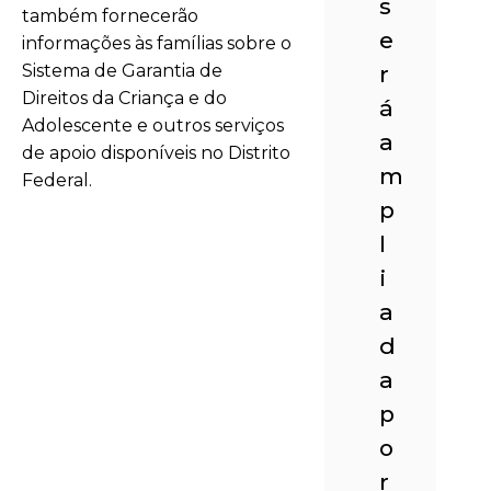
s
também fornecerão
e
informações às famílias sobre o
Sistema de Garantia de
r
Direitos da Criança e do
á
Adolescente e outros serviços
a
de apoio disponíveis no Distrito
m
Federal.
p
l
i
a
d
a
p
o
r