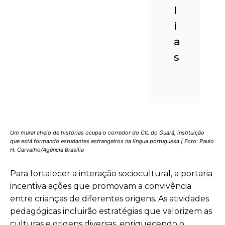
l
i
a
s
Um mural cheio de histórias ocupa o corredor do CIL do Guará, instituição
que está formando estudantes estrangeiros na língua portuguesa |
Foto: Paulo
H. Carvalho/Agência Brasília
Para fortalecer a interação sociocultural, a portaria
incentiva ações que promovam a convivência
entre crianças de diferentes origens. As atividades
pedagógicas incluirão estratégias que valorizem as
culturas e origens diversas, enriquecendo o