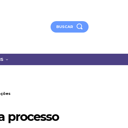
BUSCAR
IS
ações
a processo