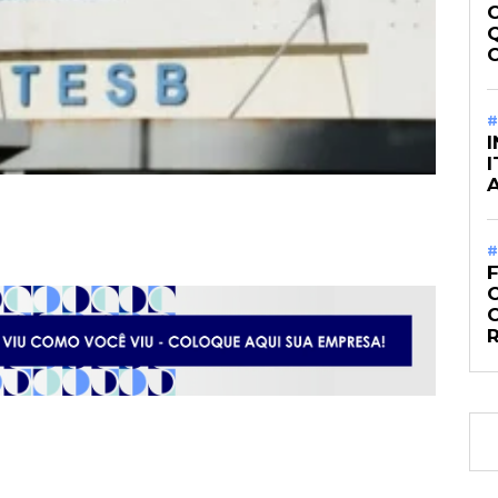
#
#
O