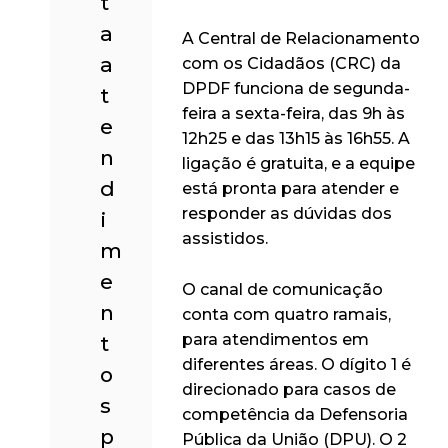
t
a
A Central de Relacionamento
a
com os Cidadãos (CRC) da
DPDF funciona de segunda-
t
feira a sexta-feira, das 9h às
e
12h25 e das 13h15 às 16h55. A
n
ligação é gratuita, e a equipe
d
está pronta para atender e
responder as dúvidas dos
i
assistidos.
m
e
O canal de comunicação
n
conta com quatro ramais,
para atendimentos em
t
diferentes áreas. O dígito 1 é
o
direcionado para casos de
s
competência da Defensoria
p
Pública da União (DPU). O 2