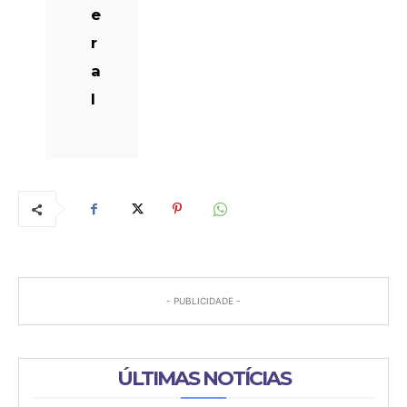
e
r
a
l
- PUBLICIDADE -
ÚLTIMAS NOTÍCIAS