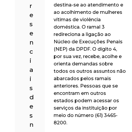
r
destina-se ao atendimento e
ao acolhimento de mulheres
e
vítimas de violência
s
doméstica. O ramal 3
e
redireciona a ligação ao
n
Núcleo de Execuções Penais
(NEP) da DPDF. O dígito 4,
c
por sua vez, recebe, acolhe e
i
orienta demandas sobre
a
todos os outros assuntos não
i
abarcados pelos ramais
anteriores. Pessoas que se
s
encontram em outros
d
estados podem acessar os
e
serviços da instituição por
s
meio do número (61) 3465-
8200.
n