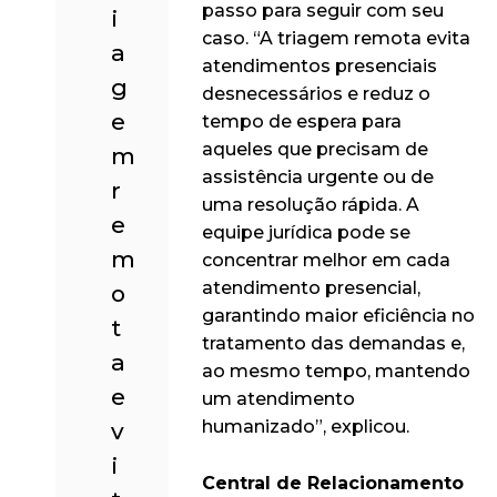
passo para seguir com seu
i
caso. “A triagem remota evita
a
atendimentos presenciais
g
desnecessários e reduz o
e
tempo de espera para
aqueles que precisam de
m
assistência urgente ou de
r
uma resolução rápida. A
e
equipe jurídica pode se
m
concentrar melhor em cada
atendimento presencial,
o
garantindo maior eficiência no
t
tratamento das demandas e,
a
ao mesmo tempo, mantendo
e
um atendimento
humanizado”, explicou.
v
i
Central de Relacionamento