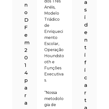
dos Três
a
n
Anéis,
s
o
Modelo
i
D
Triádico
d
de
F
Enriqueci
e
e
mento
n
m
Escolar,
t
2
Operação
i
Houndsto
0
f
oth e
1
Funções
i
4
Executiva
c
p
s.
a
a
r
“Nossa
r
metodolo
t
a
gia de
a