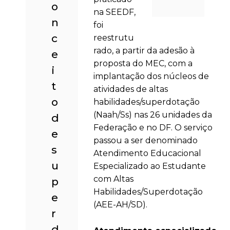
o
na SEEDF,
n
foi
c
reestrutu
rado, a partir da adesão à
e
proposta do MEC, com a
i
implantação dos núcleos de
t
atividades de altas
o
habilidades/superdotação
(Naah/Ss) nas 26 unidades da
d
Federação e no DF. O serviço
e
passou a ser denominado
s
Atendimento Educacional
u
Especializado ao Estudante
com Altas
p
Habilidades/Superdotação
e
(AEE-AH/SD).
r
d