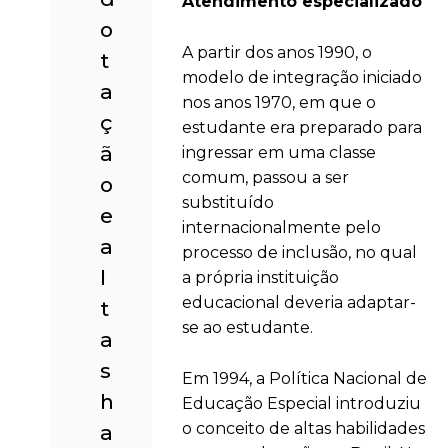
Atendimento especializado
o
A partir dos anos 1990, o
t
modelo de integração iniciado
a
nos anos 1970, em que o
ç
estudante era preparado para
ã
ingressar em uma classe
comum, passou a ser
o
substituído
e
internacionalmente pelo
a
processo de inclusão, no qual
l
a própria instituição
educacional deveria adaptar-
t
se ao estudante.
a
s
Em 1994, a Política Nacional de
h
Educação Especial introduziu
o conceito de altas habilidades
a