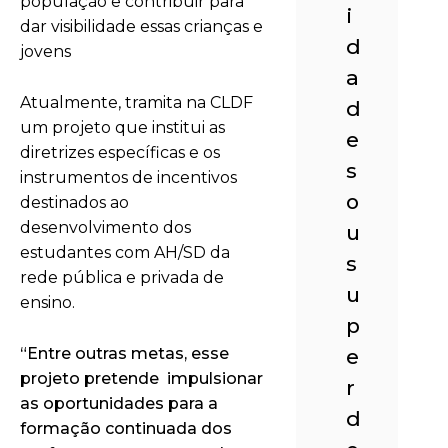
população e contribuir para
i
dar visibilidade essas crianças e
d
jovens
a
Atualmente, tramita na CLDF
d
um projeto que institui as
e
diretrizes específicas e os
s
instrumentos de incentivos
o
destinados ao
desenvolvimento dos
u
estudantes com AH/SD da
s
rede pública e privada de
u
ensino.
p
“Entre outras metas, esse
e
projeto pretende impulsionar
r
as oportunidades para a
d
formação continuada dos