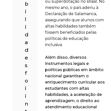
ou superdotação no Brasil. No
b
mesmo ano, o país aderiu à
i
Declaração de Salamanca,
l
assegurando que alunos com
i
altas habilidades também
fossem beneficiados pelas
d
políticas de educação
a
inclusiva.
d
e
Além disso, diversos
instrumentos legais e
s
políticas públicas em âmbito
f
nacional garantiram o
o
enriquecimento curricular aos
i
estudantes com altas
habilidades, a aceleração de
i
aprendizagem, o direito ao
n
atendimento educacional