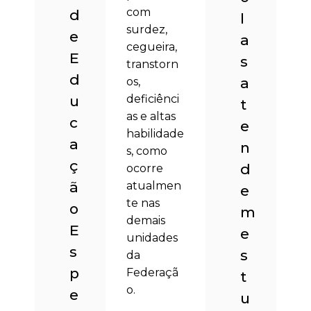
com
d
l
surdez,
e
a
cegueira,
E
s
transtorn
d
a
os,
u
deficiênci
t
as e altas
c
e
habilidade
a
n
s, como
ç
d
ocorre
ã
atualmen
e
te nas
o
m
demais
E
e
unidades
s
s
da
p
Federaçã
t
o.
e
u