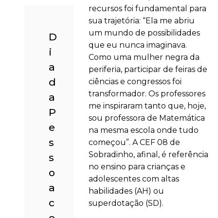
recursos foi fundamental para
sua trajetória: “Ela me abriu
um mundo de possibilidades
D
que eu nunca imaginava.
i
Como uma mulher negra da
a
periferia, participar de feiras de
d
ciências e congressos foi
transformador. Os professores
a
me inspiraram tanto que, hoje,
P
sou professora de Matemática
e
na mesma escola onde tudo
s
começou”. A CEF 08 de
Sobradinho, afinal, é referência
s
no ensino para crianças e
o
adolescentes com altas
a
habilidades (AH) ou
c
superdotação (SD).
o