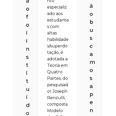
ã
nto
ã
especializ
o
o
ado aos
f
estudante
b
o
s com
u
i
altas
s
habilidade
i
c
s/superdo
n
tação, é
a
s
adotada a
m
t
Teoria em
o
Quatro
i
s
Partes, do
t
pesquisad
a
u
or Joseph
p
í
Renzulli,
e
d
composta
n
Modelo
o