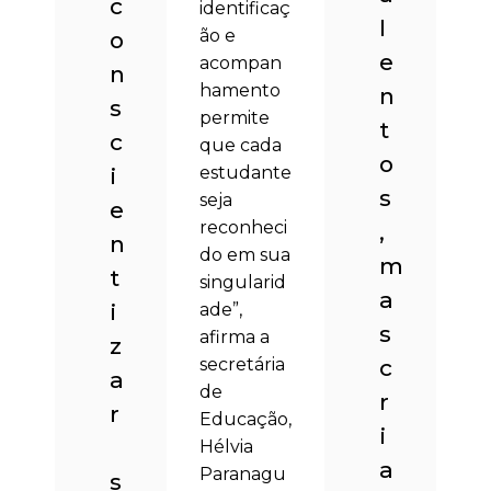
c
identificaç
l
ão e
o
e
acompan
n
hamento
n
s
permite
t
c
que cada
o
i
estudante
s
seja
e
reconheci
,
n
do em sua
m
t
singularid
a
i
ade”,
s
afirma a
z
secretária
c
a
de
r
r
Educação,
i
Hélvia
a
Paranagu
s