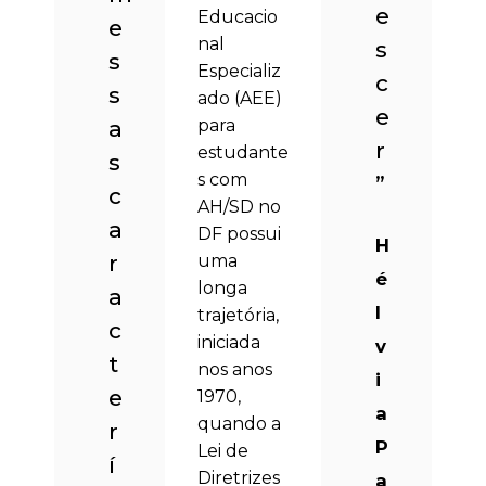
e
Educacio
e
nal
s
s
Especializ
c
s
ado (AEE)
e
a
para
r
estudante
s
s com
”
c
AH/SD no
a
DF possui
H
r
uma
é
longa
a
l
trajetória,
c
iniciada
v
t
nos anos
i
e
1970,
a
quando a
r
P
Lei de
í
Diretrizes
a