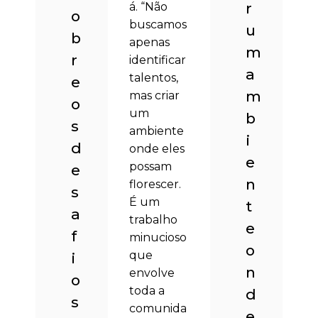
r
á. “Não
o
buscamos
u
b
apenas
m
r
identificar
a
talentos,
e
m
mas criar
o
um
b
s
ambiente
i
d
onde eles
e
possam
e
n
florescer.
s
É um
t
a
trabalho
e
f
minucioso
o
que
i
n
envolve
o
toda a
d
s
comunida
e