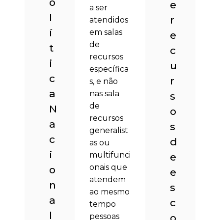
o
e
a ser
l
r
atendidos
í
em salas
e
de
t
c
recursos
i
u
específica
c
r
s, e não
a
nas sala
s
de
N
o
recursos
a
s
generalist
c
d
as ou
i
multifunci
e
onais que
o
e
atendem
n
s
ao mesmo
a
c
tempo
l
pessoas
o