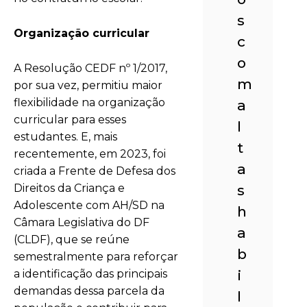
s
Organização curricular
c
o
A Resolução CEDF nº 1/2017,
m
por sua vez, permitiu maior
flexibilidade na organização
a
curricular para esses
l
estudantes. E, mais
t
recentemente, em 2023, foi
a
criada a Frente de Defesa dos
Direitos da Criança e
s
Adolescente com AH/SD na
h
Câmara Legislativa do DF
a
(CLDF), que se reúne
b
semestralmente para reforçar
i
a identificação das principais
demandas dessa parcela da
l