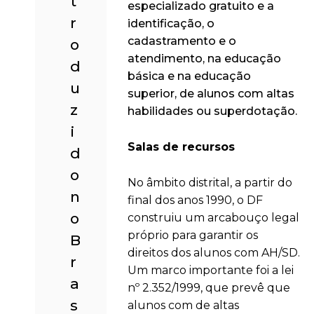
t
especializado gratuito e a
r
identificação, o
cadastramento e o
o
atendimento, na educação
d
básica e na educação
u
superior, de alunos com altas
z
habilidades ou superdotação.
i
Salas de recursos
d
o
No âmbito distrital, a partir do
n
final dos anos 1990, o DF
o
construiu um arcabouço legal
próprio para garantir os
B
direitos dos alunos com AH/SD.
r
Um marco importante foi a lei
a
nº 2.352/1999, que prevê que
s
alunos com de altas