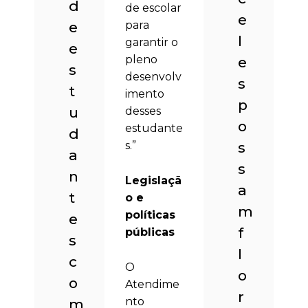
d
de escolar
e
e
para
l
garantir o
e
pleno
e
s
desenvolv
s
t
imento
p
u
desses
o
estudante
d
s.”
s
a
s
n
Legislaçã
a
t
o e
m
políticas
e
f
públicas
s
l
c
O
o
o
Atendime
r
nto
m