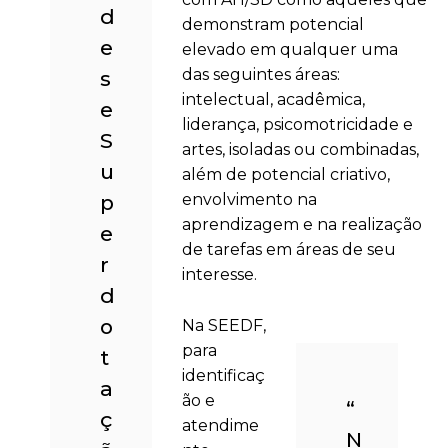
d
demonstram potencial
e
elevado em qualquer uma
das seguintes áreas:
s
intelectual, acadêmica,
e
liderança, psicomotricidade e
S
artes, isoladas ou combinadas,
u
além de potencial criativo,
p
envolvimento na
aprendizagem e na realização
e
de tarefas em áreas de seu
r
interesse.
d
o
Na SEEDF,
para
t
identificaç
a
ão e
“
ç
atendime
N