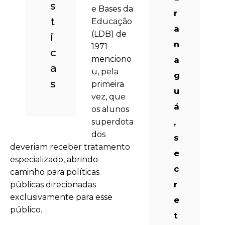
s
e Bases da
r
t
Educação
a
(LDB) de
i
n
1971
c
menciono
a
a
u, pela
g
s
primeira
u
vez, que
á
os alunos
superdota
,
dos
s
deveriam receber tratamento
e
especializado, abrindo
c
caminho para políticas
r
públicas direcionadas
exclusivamente para esse
e
público.
t