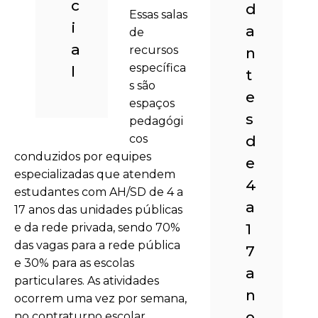
c
d
Essas salas
i
a
de
a
recursos
n
específica
l
t
s são
e
espaços
s
pedagógi
cos
d
conduzidos por equipes
e
especializadas que atendem
4
estudantes com AH/SD de 4 a
a
17 anos das unidades públicas
1
e da rede privada, sendo 70%
das vagas para a rede pública
7
e 30% para as escolas
a
particulares. As atividades
n
ocorrem uma vez por semana,
o
no contraturno escolar.