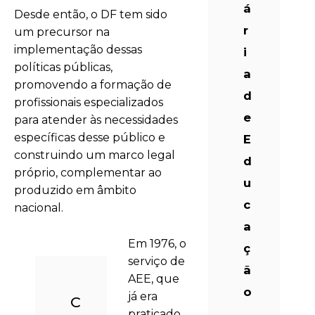
á
Desde então, o DF tem sido
r
um precursor na
implementação dessas
i
políticas públicas,
a
promovendo a formação de
d
profissionais especializados
e
para atender às necessidades
específicas desse público e
E
construindo um marco legal
d
próprio, complementar ao
u
produzido em âmbito
c
nacional.
a
Em 1976, o
ç
serviço de
ã
AEE, que
o
já era
C
praticado