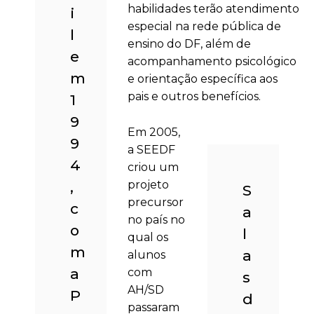
habilidades terão atendimento
i
especial na rede pública de
l
ensino do DF, além de
e
acompanhamento psicológico
m
e orientação específica aos
pais e outros benefícios.
1
9
Em 2005,
9
a SEEDF
4
criou um
,
projeto
S
precursor
c
a
no país no
o
l
qual os
m
a
alunos
a
com
s
AH/SD
P
d
passaram