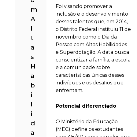
Foi visando promover a
m
inclusão e o desenvolvimento
A
desses talentos que, em 2014,
l
o Distrito Federal instituiu 11 de
t
novembro como o Dia da
Pessoa com Altas Habilidades
a
e Superdotação. A data busca
s
conscientizar a família, a escola
H
e a comunidade sobre
a
características únicas desses
indivíduos e os desafios que
b
enfrentam.
i
l
Potencial diferenciado
i
O Ministério da Educação
d
(MEC) define os estudantes
a
com AH/SD como aqueles que