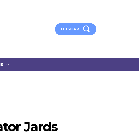
BUSCAR
IS
ator Jards