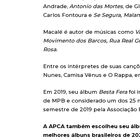
Andrade,
Antonio das Mortes
, de 
Carlos Fontoura e
Se Segura, Malan
Macalé é autor de músicas como
V
Movimento dos Barcos, Rua Real Gra
Rosa
.
Entre os intérpretes de suas cançõe
Nunes, Camisa Vênus e O Rappa, en
Em 2019, seu álbum
Besta Fera
foi 
de MPB e considerado um dos 25 me
semestre de 2019 pela Associação P
A APCA também escolheu seu ál
melhores álbuns brasileiros de 2