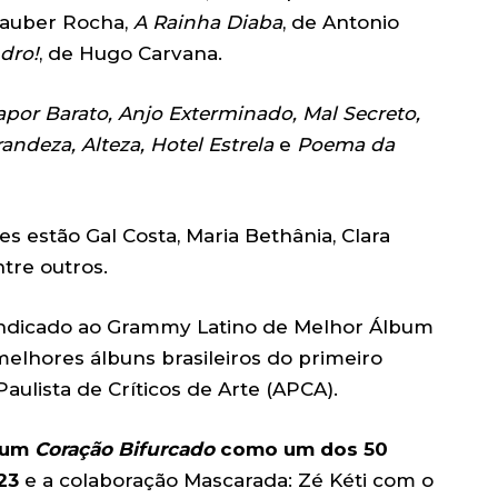
Glauber Rocha,
A Rainha Diaba
, de Antonio
dro!
, de Hugo Carvana.
apor Barato, Anjo Exterminado, Mal Secreto,
ndeza, Alteza, Hotel Estrela
e
Poema da
s estão Gal Costa, Maria Bethânia, Clara
tre outros.
indicado ao Grammy Latino de Melhor Álbum
lhores álbuns brasileiros do primeiro
aulista de Críticos de Arte (APCA).
bum
Coração Bifurcado
como um dos 50
023
e a colaboração Mascarada: Zé Kéti com o